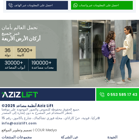
احصل على المعلومات عبر واتساب
احصل على المعلومات عبر الهاتف
اتصل بنا
جميع الحقوق محفوظة. جميع المحتويات والصور على موقعنا تابعة لـ Aziz Lift وأي استخدام غير مصرح به يعرض صاحبه للمساءلة القانونية.
نحمل العالم بأمان
عبر جميع
أركان الأرض الأربعة
36
5000
+
كابينة
دولة
30000
+
190000
+
معدات مساعدة
أبواب المصاعد
0 553 585 17 43
©2025 أنظمة مصاعد Aziz Lift
جميع الحقوق محفوظة للنصوص والصور الموجودة على موقعنا.
يُحظر الاستخدام غير المصرح به دون إشارة إلى المصدر.
تركيا، قونية، حيّ كاراتاي، محلة فوزي تشاكماك، شارع ياكاموز، رقم 15B
info@azizlift.com
تصميم وتطوير المواقع | COUR Medya
الجودة
عن الشركة
مجموعات المنتجات