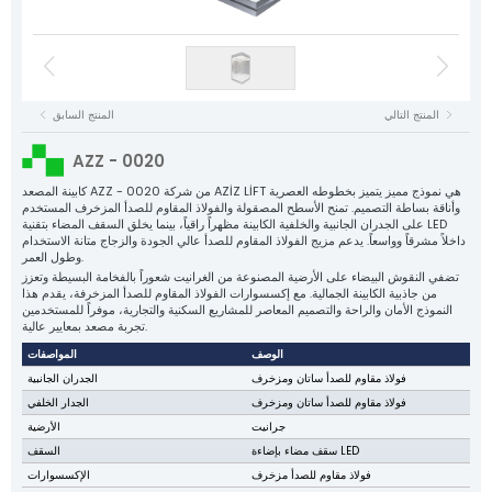
لوحات الهبوط الأرضية
كابلات NYAF
محركات المصاعد
منظم السرعة
كابلات مرنة
لوحات التحكم
مقابس الحبل
بكرات الشد
مشابك الصفائح المعدنية
مشابك دليل التوجيه المصبوبة
محركات المصاعد
مكونات بلاستيكية
سلسلة التوازن وملحقاتها
قطع غيار المصاعد
جميع مجموعات المنتجات
المنتج التالي
المنتج السابق
كابلات NYAF
Aziz Lift
كابلات مرنة
AZZ - 0020
القوة وراء كل مصعد
منظم السرعة
الشركة
كابينة المصعد AZZ - 0020 من شركة AZİZ LİFT هي نموذج مميز يتميز بخطوطه العصرية
وأناقة بساطة التصميم. تمنح الأسطح المصقولة والفولاذ المقاوم للصدأ المزخرف المستخدم
المنتجات
على الجدران الجانبية والخلفية الكابينة مظهراً راقياً، بينما يخلق السقف المضاء بتقنية LED
بكرات الشد
داخلاً مشرقاً وواسعاً. يدعم مزيج الفولاذ المقاوم للصدأ عالي الجودة والزجاج متانة الاستخدام
الإنتاج
وطول العمر.
مقابس الحبل
الجودة
تضفي النقوش البيضاء على الأرضية المصنوعة من الغرانيت شعوراً بالفخامة البسيطة وتعزز
من جاذبية الكابينة الجمالية. مع إكسسوارات الفولاذ المقاوم للصدأ المزخرفة، يقدم هذا
مشابك دليل التوجيه المصبوبة
الكتالوج
النموذج الأمان والراحة والتصميم المعاصر للمشاريع السكنية والتجارية، موفراً للمستخدمين
تجربة مصعد بمعايير عالية.
اتصل بنا
مشابك الصفائح المعدنية
الوصف
المواصفات
سلسلة التوازن وملحقاتها
فولاذ مقاوم للصدأ ساتان ومزخرف
الجدران الجانبية
فولاذ مقاوم للصدأ ساتان ومزخرف
الجدار الخلفي
مكونات بلاستيكية
جرانيت
الأرضية
قطع غيار المصاعد
سقف مضاء بإضاءة LED
السقف
فولاذ مقاوم للصدأ مزخرف
الإكسسوارات
جميع المنتجات