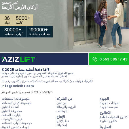
عبر جميع
اتصل بنا
أركان الأرض الأربعة
36
5000
+
جميع الحقوق محفوظة. جميع المحتويات والصور على موقعنا تابعة لـ Aziz Lift وأي استخدام غير مصرح به يعرض صاحبه للمساءلة القانونية.
كابينة
دولة
30000
+
190000
+
معدات مساعدة
أبواب المصاعد
0 553 585 17 43
©2025 أنظمة مصاعد Aziz Lift
جميع الحقوق محفوظة للنصوص والصور الموجودة على موقعنا.
يُحظر الاستخدام غير المصرح به دون إشارة إلى المصدر.
تركيا، قونية، حيّ كاراتاي، محلة فوزي تشاكماك، شارع ياكاموز، رقم 15B
info@azizlift.com
تصميم وتطوير المواقع | COUR Medya
الجودة
عن الشركة
مجموعات المنتجات
شهادات الجودة
من نحن
مجموعة كبائن المصاعد
سياسة الجودة
الرؤية والرسالة
أنظمة التعليق
الوظائف
مجموعة التعليق
الكتالوج
خيارات السقف
الإنتاج
كتالوج المنتجات العامة
خيارات الأرضيات
كتالوج الكابينة
خط الإنتاج
مجموعة أبواب المصاعد
إمكانياتنا
اتصل بنا
لوحات تشغيل الكابينة