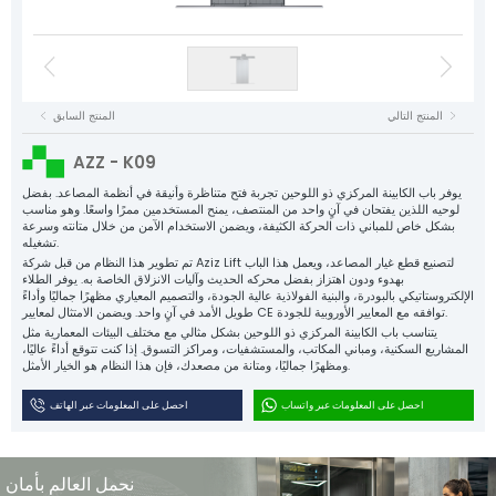
لوحات الهبوط الأرضية
كابلات NYAF
محركات المصاعد
منظم السرعة
كابلات مرنة
لوحات التحكم
مقابس الحبل
بكرات الشد
مشابك الصفائح المعدنية
مشابك دليل التوجيه المصبوبة
محركات المصاعد
مكونات بلاستيكية
سلسلة التوازن وملحقاتها
قطع غيار المصاعد
جميع مجموعات المنتجات
المنتج التالي
المنتج السابق
كابلات NYAF
Aziz Lift
كابلات مرنة
AZZ - K09
القوة وراء كل مصعد
منظم السرعة
الشركة
يوفر باب الكابينة المركزي ذو اللوحين تجربة فتح متناظرة وأنيقة في أنظمة المصاعد. بفضل
لوحيه اللذين يفتحان في آنٍ واحد من المنتصف، يمنح المستخدمين ممرًا واسعًا. وهو مناسب
المنتجات
بشكل خاص للمباني ذات الحركة الكثيفة، ويضمن الاستخدام الآمن من خلال متانته وسرعة
بكرات الشد
تشغيله.
الإنتاج
تم تطوير هذا النظام من قبل شركة Aziz Lift لتصنيع قطع غيار المصاعد، ويعمل هذا الباب
مقابس الحبل
الجودة
بهدوء ودون اهتزاز بفضل محركه الحديث وآليات الانزلاق الخاصة به. يوفر الطلاء
الإلكتروستاتيكي بالبودرة، والبنية الفولاذية عالية الجودة، والتصميم المعياري مظهرًا جماليًا وأداءً
مشابك دليل التوجيه المصبوبة
الكتالوج
طويل الأمد في آنٍ واحد. ويضمن الامتثال لمعايير CE توافقه مع المعايير الأوروبية للجودة.
اتصل بنا
يتناسب باب الكابينة المركزي ذو اللوحين بشكل مثالي مع مختلف البيئات المعمارية مثل
مشابك الصفائح المعدنية
المشاريع السكنية، ومباني المكاتب، والمستشفيات، ومراكز التسوق. إذا كنت تتوقع أداءً عاليًا،
ومظهرًا جماليًا، ومتانة من مصعدك، فإن هذا النظام هو الخيار الأمثل.
سلسلة التوازن وملحقاتها
احصل على المعلومات عبر واتساب
احصل على المعلومات عبر الهاتف
مكونات بلاستيكية
قطع غيار المصاعد
نحمل العالم بأمان
جميع المنتجات