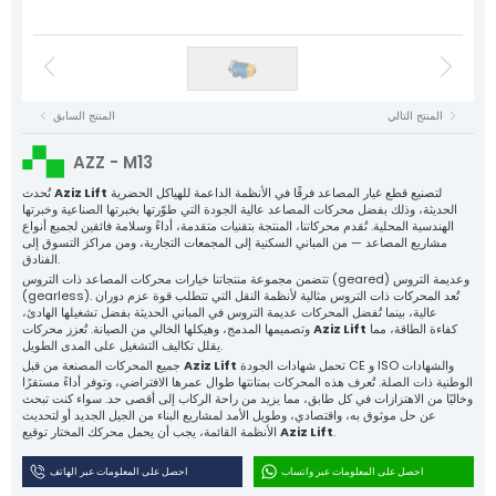
كابلات NYAF
محركات المصاعد
لوحات الهبوط الأرضية
منظم السرعة
كابلات مرنة
لوحات التحكم
مقابس الحبل
بكرات الشد
مشابك الصفائح المعدنية
مشابك دليل التوجيه المصبوبة
محركات المصاعد
مكونات بلاستيكية
سلسلة التوازن وملحقاتها
قطع غيار المصاعد
جميع مجموعات المنتجات
المنتج التالي
المنتج السابق
كابلات NYAF
Aziz Lift
كابلات مرنة
AZZ - M13
القوة وراء كل مصعد
منظم السرعة
الشركة
لتصنيع قطع غيار المصاعد فرقًا في الأنظمة الداعمة للهياكل الحضرية
Aziz Lift
تُحدث
الحديثة، وذلك بفضل محركات المصاعد عالية الجودة التي طوّرتها بخبرتها الصناعية وخبرتها
المنتجات
الهندسية المحلية. تُقدم محركاتنا، المنتجة بتقنيات متقدمة، أداءً وسلامة فائقين لجميع أنواع
بكرات الشد
مشاريع المصاعد — من المباني السكنية إلى المجمعات التجارية، ومن مراكز التسوق إلى
الإنتاج
الفنادق.
مقابس الحبل
الجودة
تتضمن مجموعة منتجاتنا خيارات محركات المصاعد ذات التروس (geared) وعديمة التروس
(gearless). تُعد المحركات ذات التروس مثالية لأنظمة النقل التي تتطلب قوة عزم دوران
مشابك دليل التوجيه المصبوبة
الكتالوج
عالية، بينما تُفضل المحركات عديمة التروس في المباني الحديثة بفضل تشغيلها الهادئ،
كفاءة الطاقة، مما
Aziz Lift
وتصميمها المدمج، وهيكلها الخالي من الصيانة. تُعزز محركات
اتصل بنا
مشابك الصفائح المعدنية
يقلل تكاليف التشغيل على المدى الطويل.
تحمل شهادات الجودة CE و ISO والشهادات
Aziz Lift
جميع المحركات المصنعة من قبل
سلسلة التوازن وملحقاتها
الوطنية ذات الصلة. تُعرف هذه المحركات بمتانتها طوال عمرها الافتراضي، وتوفر أداءً مستقرًا
وخاليًا من الاهتزازات في كل طابق، مما يزيد من راحة الركاب إلى أقصى حد. سواء كنت تبحث
مكونات بلاستيكية
عن حل موثوق به، واقتصادي، وطويل الأمد لمشاريع البناء من الجيل الجديد أو لتحديث
.
Aziz Lift
الأنظمة القائمة، يجب أن يحمل محركك المختار توقيع
قطع غيار المصاعد
احصل على المعلومات عبر واتساب
احصل على المعلومات عبر الهاتف
جميع المنتجات